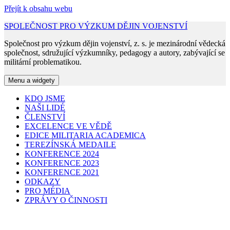
Přejít k obsahu webu
SPOLEČNOST PRO VÝZKUM DĚJIN VOJENSTVÍ
Společnost pro výzkum dějin vojenství, z. s. je mezinárodní vědecká
společnost, sdružující výzkumníky, pedagogy a autory, zabývající se
militární problematikou.
Menu a widgety
KDO JSME
NAŠI LIDÉ
ČLENSTVÍ
EXCELENCE VE VĚDĚ
EDICE MILITARIA ACADEMICA
TEREZÍNSKÁ MEDAILE
KONFERENCE 2024
KONFERENCE 2023
KONFERENCE 2021
ODKAZY
PRO MÉDIA
ZPRÁVY O ČINNOSTI