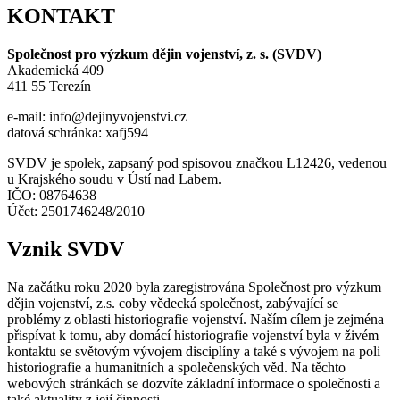
KONTAKT
Společnost pro výzkum dějin vojenství, z. s. (SVDV)
Akademická 409
411 55 Terezín
e-mail: info@dejinyvojenstvi.cz
datová schránka: xafj594
SVDV je spolek, zapsaný pod spisovou značkou L12426, vedenou
u Krajského soudu v Ústí nad Labem.
IČO: 08764638
Účet: 2501746248/2010
Vznik SVDV
Na začátku roku 2020 byla zaregistrována Společnost pro výzkum
dějin vojenství, z.s. coby vědecká společnost, zabývající se
problémy z oblasti historiografie vojenství. Naším cílem je zejména
přispívat k tomu, aby domácí historiografie vojenství byla v živém
kontaktu se světovým vývojem disciplíny a také s vývojem na poli
historiografie a humanitních a společenských věd. Na těchto
webových stránkách se dozvíte základní informace o společnosti a
také aktuality z její činnosti.