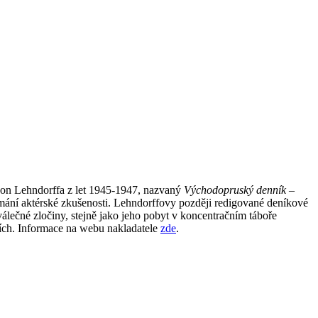
on Lehndorffa z let 1945-1947, nazvaný
Východopruský denník –
umání aktérské zkušenosti. Lehndorffovy později redigované deníkové
čné zločiny, stejně jako jeho pobyt v koncentračním táboře
ích. Informace na webu nakladatele
zde
.