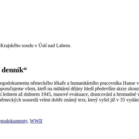
Krajského soudu v Ústí nad Labem.
 denník“
o egodokumentu německého lékaře a humanitárního pracovníka Hanse v
oporučujeme všem, kteří na militární dějiny hledí především skrze zko
lednem až dubnem 1945, masové evakuace, drancování a hromadné vále
ěmeckých sousedů velmi dobře známý text, který vyšel již v 35 vydán
egodokumenty
,
WWII