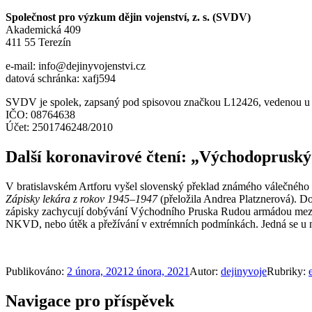
Společnost pro výzkum dějin vojenství, z. s. (SVDV)
Akademická 409
411 55 Terezín
e-mail: info@dejinyvojenstvi.cz
datová schránka: xafj594
SVDV je spolek, zapsaný pod spisovou značkou L12426, vedenou u 
IČO: 08764638
Účet: 2501746248/2010
Další koronavirové čtení: „Východopruský
V bratislavském Artforu vyšel slovenský překlad známého válečnéh
Zápisky
lekára z rokov 1945–1947
(přeložila Andrea Platznerová). D
zápisky zachycují dobývání Východního Pruska Rudou armádou mezi 
NKVD, nebo útěk a přežívání v extrémních podmínkách. Jedná se u n
Publikováno:
2 února, 2021
2 února, 2021
Autor:
dejinyvoje
Rubriky:
Navigace pro příspěvek